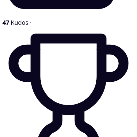
47
Kudos
·