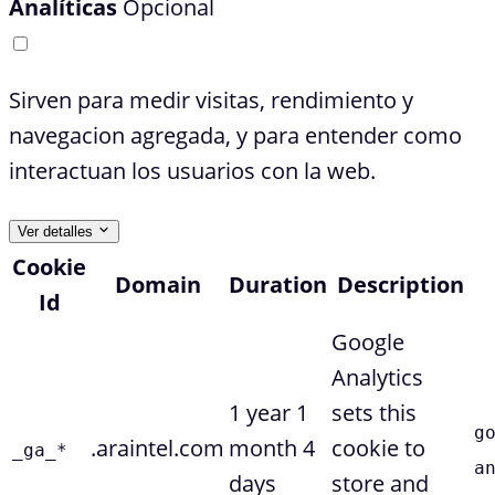
Analíticas
Opcional
Sirven para medir visitas, rendimiento y
navegacion agregada, y para entender como
interactuan los usuarios con la web.
Ver detalles
Cookie
Domain
Duration
Description
Id
Google
Analytics
1 year 1
sets this
g
.araintel.com
month 4
cookie to
_ga_*
a
days
store and