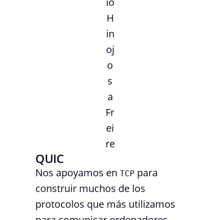
io
H
in
oj
o
s
a
Fr
ei
re
QUIC
Nos apoyamos en
para
TCP
construir muchos de los
protocolos que más utilizamos
para comunicar ordenadores