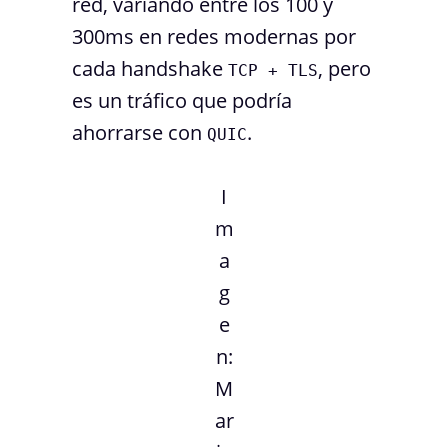
red, variando entre los 100 y
300ms en redes modernas por
cada handshake
, pero
TCP + TLS
es un tráfico que podría
ahorrarse con
.
QUIC
I
m
a
g
e
n:
M
ar