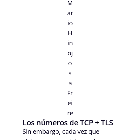
M
ar
io
H
in
oj
o
s
a
Fr
ei
re
Los números de TCP + TLS
Sin embargo, cada vez que