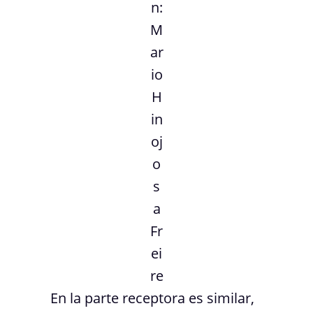
n:
M
ar
io
H
in
oj
o
s
a
Fr
ei
re
En la parte receptora es similar,